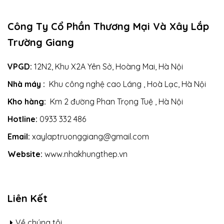
Công Ty Cổ Phần Thương Mại Và Xây Lắp
Trường Giang
VPGD:
12N2, Khu X2A Yên Sở, Hoàng Mai, Hà Nội
Nhà máy :
Khu công nghệ cao Láng , Hoà Lạc, Hà Nội
Kho hàng:
Km 2 đường Phan Trọng Tuệ , Hà Nội
Hotline:
0933 332 486
Email:
xaylaptruonggiang@gmail.com
Website:
www.nhakhungthep.vn
Liên Kết
Về chúng tôi