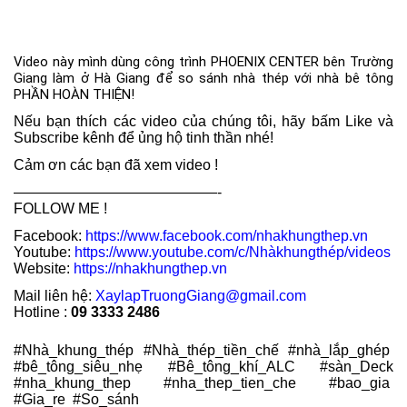
Video này mình dùng công trình PHOENIX CENTER bên Trường 
Giang làm ở Hà Giang để so sánh nhà thép với nhà bê tông 
PHẦN HOÀN THIỆN!
Nếu bạn thích các video của chúng tôi, hãy bấm Like và
Subscribe kênh để ủng hộ tinh thần nhé!
Cảm ơn các bạn đã xem video !
——————————————-
FOLLOW ME !
Facebook:
https://www.facebook.com/nhakhungthep.vn
Youtube:
https://www.youtube.com/c/Nhàkhungthép/videos
Website:
https://nhakhungthep.vn
Mail liên hệ:
XaylapTruongGiang@gmail.com
Hotline :
09 3333 2486
#Nhà_khung_thép #Nhà_thép_tiền_chế #nhà_lắp_ghép
#bê_tông_siêu_nhẹ #Bê_tông_khí_ALC #sàn_Deck
#nha_khung_thep #nha_thep_tien_che #bao_gia
#Gia_re #So_sánh