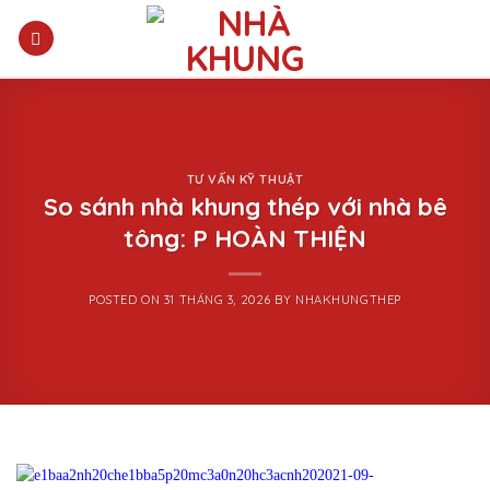
Skip
to
content
TƯ VẤN KỸ THUẬT
So sánh nhà khung thép với nhà bê
tông: P HOÀN THIỆN
POSTED ON
31 THÁNG 3, 2026
BY
NHAKHUNGTHEP