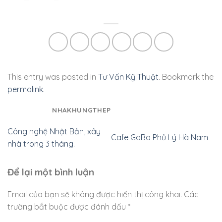
This entry was posted in
Tư Vấn Kỹ Thuật
. Bookmark the
permalink
.
NHAKHUNGTHEP
Công nghệ Nhật Bản, xây
Cafe GaBo Phủ Lý Hà Nam
nhà trong 3 tháng.
Để lại một bình luận
Email của bạn sẽ không được hiển thị công khai.
Các
trường bắt buộc được đánh dấu
*