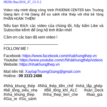
Video này mình dùng công trình PHOENIX CENTER bên Trường 
Giang làm ở Hà Giang để so sánh nhà thép với nhà bê tông 
PHẦN HOÀN THIỆN!
Nếu bạn thích các video của chúng tôi, hãy bấm Like và
Subscribe kênh để ủng hộ tinh thần nhé!
Cảm ơn các bạn đã xem video !
——————————————-
FOLLOW ME !
Facebook:
https://www.facebook.com/nhakhungthep.vn
Youtube:
https://www.youtube.com/c/Nhàkhungthép/videos
Website:
https://nhakhungthep.vn
Mail liên hệ:
XaylapTruongGiang@gmail.com
Hotline :
09 3333 2486
#Nhà_khung_thép #Nhà_thép_tiền_chế #nhà_lắp_ghép
#bê_tông_siêu_nhẹ #Bê_tông_khí_ALC #sàn_Deck
#nha_khung_thep #nha_thep_tien_che #bao_gia
#Gia_re #So_sánh