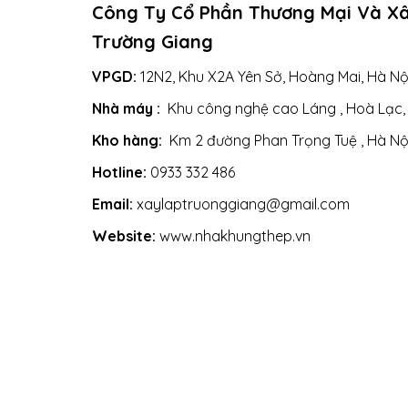
Công Ty Cổ Phần Thương Mại Và X
Trường Giang
VPGD:
12N2, Khu X2A Yên Sở, Hoàng Mai, Hà Nộ
Nhà máy :
Khu công nghệ cao Láng , Hoà Lạc,
Kho hàng:
Km 2 đường Phan Trọng Tuệ , Hà Nộ
Hotline:
0933 332 486
Email:
xaylaptruonggiang@gmail.com
Website:
www.nhakhungthep.vn