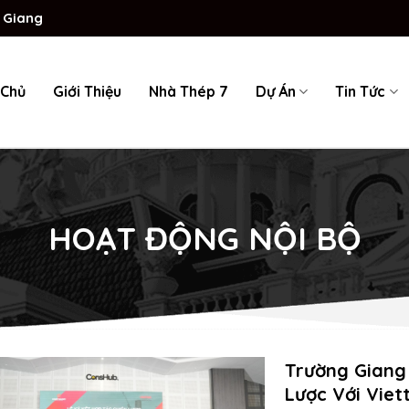
ng
 Chủ
Giới Thiệu
Nhà Thép 7
Dự Án
Tin Tức
HOẠT ĐỘNG NỘI BỘ
Trường Giang
Lược Với Viet