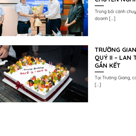
Trong bối cảnh chuy
doanh [...]
TRƯỜNG GIAN
QUÝ II – LA
GẮN KẾT
Tại Trường Giang, co
[...]