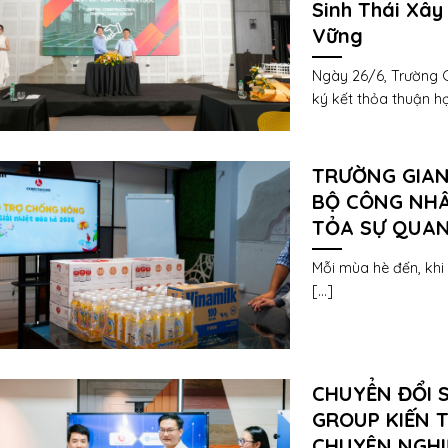
Sinh Thái Xây
Vững
Ngày 26/6, Trường G
ký kết thỏa thuận hợp
TRƯỜNG GIAN
BỘ CÔNG NHÂ
TỎA SỰ QUAN
Mỗi mùa hè đến, khi 
[...]
CHUYỂN ĐỔI 
GROUP KIẾN 
CHUYÊN NGHI