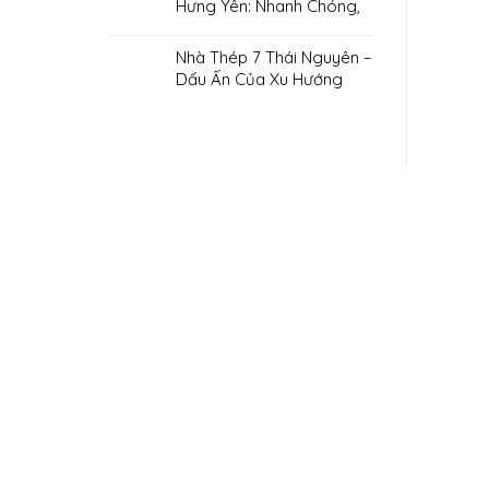
Hưng Yên: Nhanh Chóng,
Tiết Kiệm Chi Phí
Nhà Thép 7 Thái Nguyên –
Dấu Ấn Của Xu Hướng
Xây Dựng Hiện Đại
“Sau khi tìm hiểu nhiều đơn vị thi công nhà khu
của mình. Đội ngũ kỹ thuật tư vấn rất chi tiết 
tiến độ và công trình hoàn thiện rất chắc ch