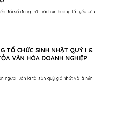
ển đổi số đang trở thành xu hướng tất yếu của
G TỔ CHỨC SINH NHẬT QUÝ I &
N TỎA VĂN HÓA DOANH NGHIỆP
n người luôn là tài sản quý giá nhất và là nền