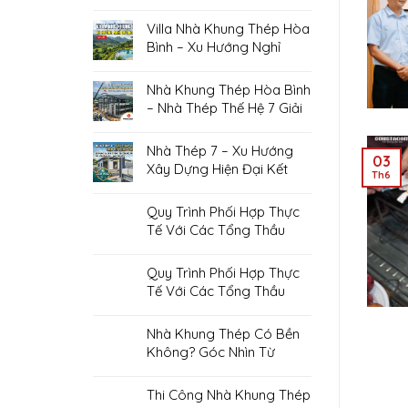
Nối Công Nghệ, Kiến Tạo
Không Gian Sống Hiện Đại
Villa Nhà Khung Thép Hòa
Bình – Xu Hướng Nghỉ
Dưỡng Được Ưa Chuộng
Nhà Khung Thép Hòa Bình
– Nhà Thép Thế Hệ 7 Giải
Pháp Xây Dựng Hiện Đại,
Tiết Kiệm
Nhà Thép 7 – Xu Hướng
03
Xây Dựng Hiện Đại Kết
Th6
Hợp Giải Pháp Cách Âm,
Cách Nhiệt
Quy Trình Phối Hợp Thực
Tế Với Các Tổng Thầu
Xây Dựng Chuyên Nghiệp
Quy Trình Phối Hợp Thực
Tế Với Các Tổng Thầu
Xây Dựng Chuyên Nghiệp
Nhà Khung Thép Có Bền
Không? Góc Nhìn Từ
Chuyên Gia Kỹ Thuật
Thi Công Nhà Khung Thép