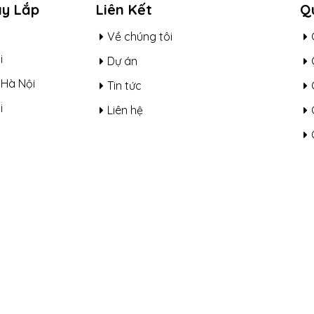
ây Lắp
Liên Kết
Qu
Về chúng tôi
i
Dự án
 Hà Nội
Tin tức
i
Liên hệ