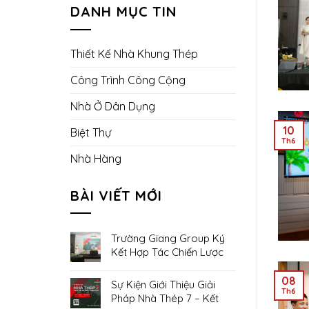
DANH MỤC TIN
Thiết Kế Nhà Khung Thép
Công Trình Công Cộng
Nhà Ở Dân Dụng
10
Biệt Thự
Th6
Nhà Hàng
BÀI VIẾT MỚI
Trường Giang Group Ký
Kết Hợp Tác Chiến Lược
Với Viettel Construction,
Thúc Đẩy Hệ Sinh Thái
08
Sự Kiện Giới Thiệu Giải
Th6
Xây Dựng Hiện Đại Và
Pháp Nhà Thép 7 – Kết
Phát Triển Bền Vững