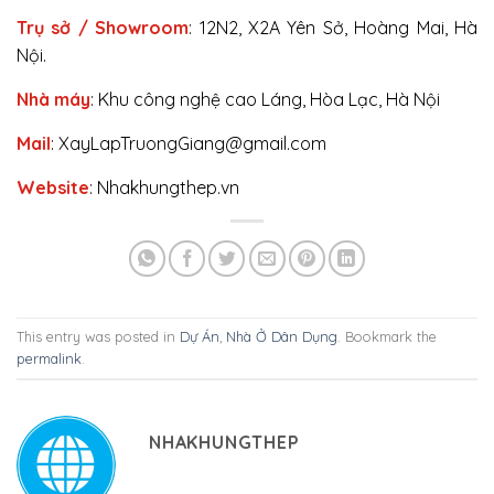
Trụ sở / Showroom
: 12N2, X2A Yên Sở, Hoàng Mai, Hà
Nội.
Nhà máy
: Khu công nghệ cao Láng, Hòa Lạc, Hà Nội
Mail
: XayLapTruongGiang@gmail.com
Website
: Nhakhungthep.vn
This entry was posted in
Dự Án
,
Nhà Ở Dân Dụng
. Bookmark the
permalink
.
NHAKHUNGTHEP