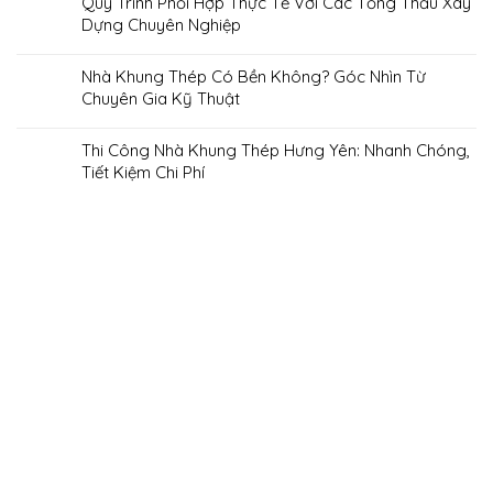
Quy Trình Phối Hợp Thực Tế Với Các Tổng Thầu Xây
Dựng Chuyên Nghiệp
Nhà Khung Thép Có Bền Không? Góc Nhìn Từ
Chuyên Gia Kỹ Thuật
Thi Công Nhà Khung Thép Hưng Yên: Nhanh Chóng,
Tiết Kiệm Chi Phí
“Sau khi tìm hiểu nhiều đơn vị thi công nhà khung thép, tôi
“