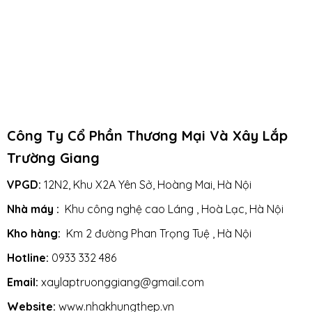
Đăng Ký
Công Ty Cổ Phần Thương Mại Và Xây Lắp
Trường Giang
VPGD:
12N2, Khu X2A Yên Sở, Hoàng Mai, Hà Nội
Nhà máy :
Khu công nghệ cao Láng , Hoà Lạc, Hà Nội
Kho hàng:
Km 2 đường Phan Trọng Tuệ , Hà Nội
Hotline:
0933 332 486
Email:
xaylaptruonggiang@gmail.com
Website:
www.nhakhungthep.vn