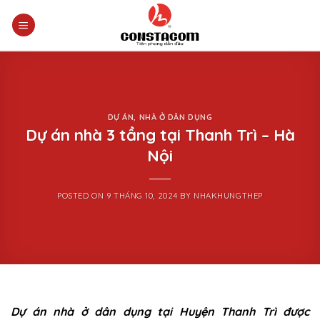
Skip
to
content
DỰ ÁN
,
NHÀ Ở DÂN DỤNG
Dự án nhà 3 tầng tại Thanh Trì – Hà
Nội
POSTED ON
9 THÁNG 10, 2024
BY
NHAKHUNGTHEP
Dự án nhà ở dân dụng tại Huyện Thanh Trì được