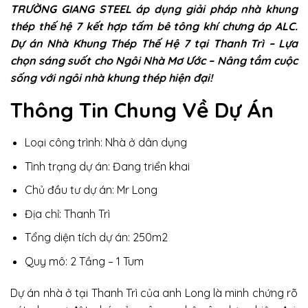
TRƯỜNG GIANG STEEL áp dụng giải pháp nhà khung
thép thế hệ 7 kết hợp tấm bê tông khí chưng áp ALC.
Dự án Nhà Khung Thép Thế Hệ 7 tại Thanh Trì – Lựa
chọn sáng suốt cho Ngôi Nhà Mơ Ước – Nâng tầm cuộc
sống với ngôi nhà khung thép hiện đại!
Thông Tin Chung Về Dự Án
Loại công trình:
Nhà ở dân dụng
Tình trạng dự án:
Đang triển khai
Chủ đầu tư dự án:
Mr Long
Địa chỉ:
Thanh Trì
Tổng diện tích dự án:
250m2
Quy mô:
2 Tầng – 1 Tum
Dự án nhà ở tại Thanh Trì của anh Long là minh chứng rõ